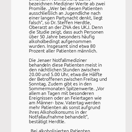
bezeichnen Mediziner Werte ab zwei
Promille. „Wer bei diesen Patienten
ausschließlich an Jugendliche nach
einer langen Partynacht denkt, liegt
falsch“, so Dr. Steffen Herdtle,
Oberarzt an der ZNA des UKJ. Denn
die Studie zeigt, dass auch Personen
über 50 Jahre besonders häufig
alkoholbedingt aufgenommen
wurden. Insgesamt sind etwa 80
Prozent aller Patienten männlich.
Die Jenaer Notfallmediziner
behandeln diese Patienten meist in
den nächtlichen Stunden zwischen
20.00 und 5.00 Uhr, etwa die Hälfte
der Betroffenen zwischen Freitag und
Sonntag. Zudem gibt es in den
Sommermonaten Spitzenwerte. „Vor
allem an Tagen mit besonderen
Ereignissen oder an Feiertagen wie
am Männer- bzw. Vatertag werden
mehr Patienten als sonst aufgrund
ihres Alkoholkonsums in der
Notfallaufnahme behandelt“,
bestätigt Herdtle.
„Bei alkoholisierten Patienten