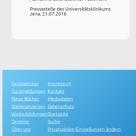
Pressestelle des Universitätsklinikums
Jena, 21.07.2016
Fachbeiträge
Impressum
Kurzmeldungen
Kontakt
Neue Bücher
Mediadaten
Stellenanzeigen
Datenschutz
Weiterbildungen
Startseite
Termine
Suche
Über uns
Privatsphäre-Einstellungen ändern