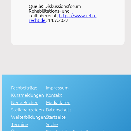
Quelle: Diskussionsforum
Rehabilitations- und
Teilhaberecht,
https://www.reha-
recht.de
, 14.7.2022
Fachbeiträge
Impressum
Kurzmeldungen
Kontakt
Neue Bücher
Mediadaten
Stellenanzeigen
Datenschutz
Weiterbildungen
Startseite
Termine
Suche