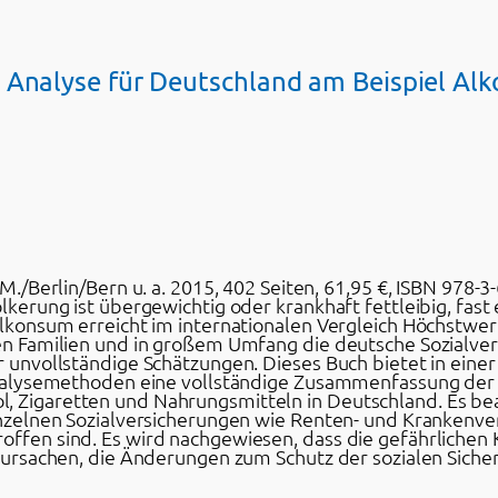
 Analyse für Deutschland am Beispiel Alk
./Berlin/Bern u. a. 2015, 402 Seiten, 61,95 €, ISBN 978-3
kerung ist übergewichtig oder krankhaft fettleibig, fast 
olkonsum erreicht im internationalen Vergleich Höchstwe
en Familien und in großem Umfang die deutsche Sozialver
 unvollständige Schätzungen. Dieses Buch bietet in einer
 Analysemethoden eine vollständige Zusammenfassung de
Zigaretten und Nahrungsmitteln in Deutschland. Es bean
inzelnen Sozialversicherungen wie Renten- und Krankenv
offen sind. Es wird nachgewiesen, dass die gefährliche
erursachen, die Änderungen zum Schutz der sozialen Sic