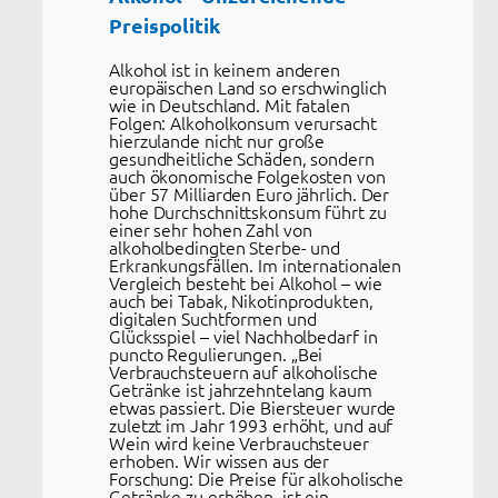
Preispolitik
Alkohol ist in keinem anderen
europäischen Land so erschwinglich
wie in Deutschland. Mit fatalen
Folgen: Alkoholkonsum verursacht
hierzulande nicht nur große
gesundheitliche Schäden, sondern
auch ökonomische Folgekosten von
über 57 Milliarden Euro jährlich. Der
hohe Durchschnittskonsum führt zu
einer sehr hohen Zahl von
alkoholbedingten Sterbe- und
Erkrankungsfällen. Im internationalen
Vergleich besteht bei Alkohol – wie
auch bei Tabak, Nikotinprodukten,
digitalen Suchtformen und
Glücksspiel – viel Nachholbedarf in
puncto Regulierungen. „Bei
Verbrauchsteuern auf alkoholische
Getränke ist jahrzehntelang kaum
etwas passiert. Die Biersteuer wurde
zuletzt im Jahr 1993 erhöht, und auf
Wein wird keine Verbrauchsteuer
erhoben. Wir wissen aus der
Forschung: Die Preise für alkoholische
Getränke zu erhöhen, ist ein