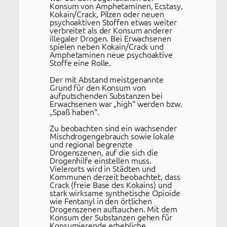
Konsum von Amphetaminen, Ecstasy,
Kokain/Crack, Pilzen oder neuen
psychoaktiven Stoffen etwas weiter
verbreitet als der Konsum anderer
illegaler Drogen. Bei Erwachsenen
spielen neben Kokain/Crack und
Amphetaminen neue psychoaktive
Stoffe eine Rolle.
Der mit Abstand meistgenannte
Grund für den Konsum von
aufputschenden Substanzen bei
Erwachsenen war „high“ werden bzw.
„Spaß haben“.
Zu beobachten sind ein wachsender
Mischdrogengebrauch sowie lokale
und regional begrenzte
Drogenszenen, auf die sich die
Drogenhilfe einstellen muss.
Vielerorts wird in Städten und
Kommunen derzeit beobachtet, dass
Crack (freie Base des Kokains) und
stark wirksame synthetische Opioide
wie Fentanyl in den örtlichen
Drogenszenen auftauchen. Mit dem
Konsum der Substanzen gehen für
Konsumierende erhebliche