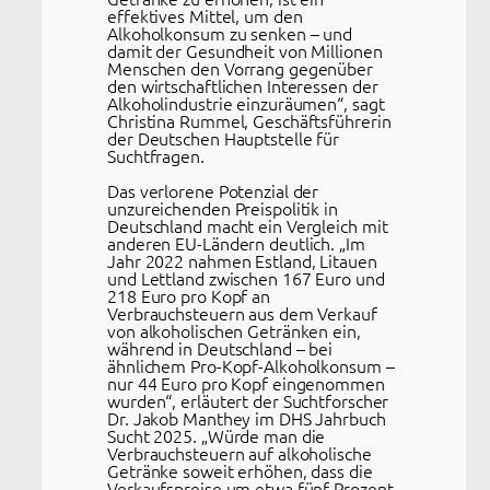
effektives Mittel, um den
Alkoholkonsum zu senken – und
damit der Gesundheit von Millionen
Menschen den Vorrang gegenüber
den wirtschaftlichen Interessen der
Alkoholindustrie einzuräumen“, sagt
Christina Rummel, Geschäftsführerin
der Deutschen Hauptstelle für
Suchtfragen.
Das verlorene Potenzial der
unzureichenden Preispolitik in
Deutschland macht ein Vergleich mit
anderen EU-Ländern deutlich. „Im
Jahr 2022 nahmen Estland, Litauen
und Lettland zwischen 167 Euro und
218 Euro pro Kopf an
Verbrauchsteuern aus dem Verkauf
von alkoholischen Getränken ein,
während in Deutschland – bei
ähnlichem Pro-Kopf-Alkoholkonsum –
nur 44 Euro pro Kopf eingenommen
wurden“, erläutert der Suchtforscher
Dr. Jakob Manthey im DHS Jahrbuch
Sucht 2025. „Würde man die
Verbrauchsteuern auf alkoholische
Getränke soweit erhöhen, dass die
Verkaufspreise um etwa fünf Prozent