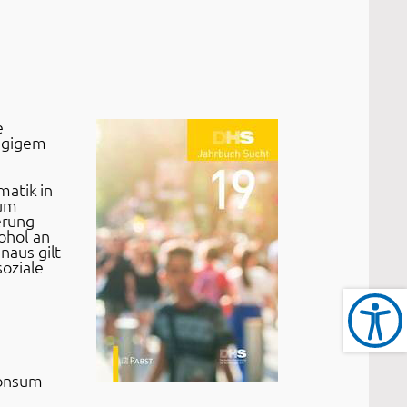
e
ängigem
matik in
zum
erung
ohol an
naus gilt
oziale
konsum