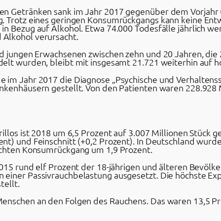
en Getränken sank im Jahr 2017 gegenüber dem Vorjahr u
g. Trotz eines geringen Konsumrückgangs kann keine E
in Bezug auf Alkohol. Etwa 74.000 Todesfälle jährlich 
Alkohol verursacht.
nd jungen Erwachsenen zwischen zehn und 20 Jahren, die
elt wurden, bleibt mit insgesamt 21.721 weiterhin auf 
 im Jahr 2017 die Diagnose „Psychische und Verhaltensst
ankenhäusern gestellt. Von den Patienten waren 228.928
rillos ist 2018 um 6,5 Prozent auf 3.007 Millionen Stüc
nt) und Feinschnitt (+0,2 Prozent). In Deutschland wurde
eichten Konsumrückgang um 1,9 Prozent.
015 rund elf Prozent der 18-jährigen und älteren Bevölker
 einer Passivrauchbelastung ausgesetzt. Die höchste Ex
tellt.
enschen an den Folgen des Rauchens. Das waren 13,5 Pro