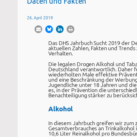
Daten und Fakten
26. April 2019
Das DHS Jahrbuch Sucht 2019 der Deu
aktuellen Zahlen, Fakten und Trend
Verhalten.
Die legalen Drogen Alkohol und Tabak
Deutschland verantwortlich. Daher f
wiederholten Male effektive Präve
und eine Beschränkung der Werbung 
Jugendliche unter 18 Jahren und di
es, in der Prävention die unterschi
Benachteiligung stärker zu berücksic
Alkohol
In diesem Jahrbuch greifen wir zum 
Gesamtverbrauches an Trinkalkohol 
10,6 Liter Reinalkohol pro Bundesbü