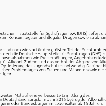
tschen Hauptstelle für Suchtfragen e.V. (DHS) liefert di
s zum Konsum legaler und illegaler Drogen sowie zu abh
 sind nach wie vor für den größten Teil der Suchtproble
ordert die Deutsche Hauptstelle für Suchtfragen (DHS) 
ntionsmaßnahmen wie Preiserhöhungen, Angebotsreduzi
für Alkohol. Zudem sind das Verbot der Abgabe von Alk
e Optimierung des Jugendschutzes notwendig. Darüber hi
edlichen Problemlagen von Frauen und Männern sowie die s
htigen.
zweiten Mal auf eine verbesserte Ermittlung des
in Deutschland zurück. Im Jahr 2016 betrug der Alkohol
rgerin oder Bundesbürger im Lebensalter ab 15 Jahren.