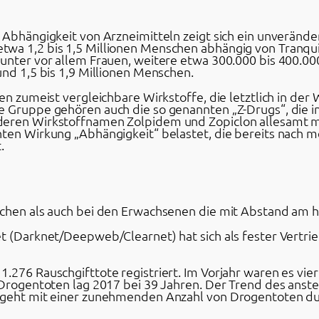
 Abhängigkeit von Arzneimitteln zeigt sich ein unveränder
wa 1,2 bis 1,5 Millionen Menschen abhängig von Tranquili
runter vor allem Frauen, weitere etwa 300.000 bis 400.
und 1,5 bis 1,9 Millionen Menschen.
en zumeist vergleichbare Wirkstoffe, die letztlich in der
e Gruppe gehören auch die so genannten „Z-Drugs“, die in
deren Wirkstoffnamen Zolpidem und Zopiclon allesamt m
hten Wirkung „Abhängigkeit“ belastet, die bereits nach
.
ichen als auch bei den Erwachsenen die mit Abstand am h
et (Darknet/Deepweb/Clearnet) hat sich als fester Vertr
.276 Rauschgifttote registriert. Im Vorjahr waren es vie
n Drogentoten lag 2017 bei 39 Jahren. Der Trend des anst
d geht mit einer zunehmenden Anzahl von Drogentoten du