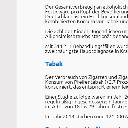
Der Gesamtverbrauch an alkoholisch
Fertigware pro Kopf der Bevölkerun
Deutschland ist ein Hochkonsumland 
kombinierten Konsum von Tabak und 
Die Zahl der Kinder, Jugendlichen u
Alkoholmissbrauchs stationär behand
Mit 314.211 Behandlungsfällen wurde
zweithäufigste Hauptdiagnose in Kr
Tabak
Der Verbrauch von Zigarren und Ziga
Konsum von Pfeifentabak (+2,7 Proze
konsumiert, das entspricht einem l
Einer Studie zufolge waren im Jahr 2
regelmäßig in geschlossenen Räumen
im Alter von 18 bis 29 Jahren festges
Im Jahr 2013 starben rund 121.000 M