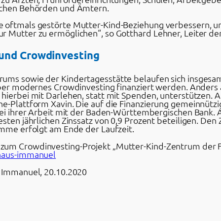
lichen Behörden und Ämtern.
 oftmals gestörte Mutter-Kind-Beziehung verbessern, um
r Mutter zu ermöglichen“, so Gotthard Lehner, Leiter de
 und Crowdinvesting
ums sowie der Kindertagesstätte belaufen sich insgesam
 über modernes Crowdinvesting finanziert werden. Ander
 hierbei mit Darlehen, statt mit Spenden, unterstützen.
ne-Plattform Xavin. Die auf die Finanzierung gemeinnützi
bei ihrer Arbeit mit der Baden-Württembergischen Bank. 
esten jährlichen Zinssatz von 0,9 Prozent beteiligen. Den
umme erfolgt am Ende der Laufzeit.
zum Crowdinvesting-Projekt „Mutter-Kind-Zentrum der Fa
/haus-immanuel
s Immanuel, 20.10.2020