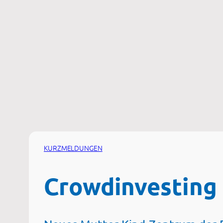
Zum
Inhalt
springen
KURZMELDUNGEN
Crowdinvesting f