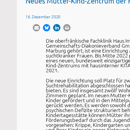
Neues Mutter-Kind-Zentrum der 
16. Dezember 2020
Die oberfränkische Fachklinik Haus 
Gemeinschafts-Diakonieverband Gmb
Marburg gehört, ist eine Einrichtun
suchtkranker Frauen. Bis Mitte 2022 
eines neuen, bundesweit einzigartige
Kind-Zentrums mit hausinterner KITA.
2021.
Die neue Einrichtung soll Platz für zw
Suchtrehabilitation abgeschlossen ha
bieten. Es sind insgesamt zwölf Woh
Zimmern geplant. Im neuen Mutter-K
Kinder gefördert und in den Mittel
gerückt werden. Es werden sowohl di
psychischen Defizite strukturiert beh
Kindertagesstätte können Mütter ihr
Förderungsbedarf durch das Jugendam
vorgesehen: Krippe, Kindergarten u
und ihrer Kinder ein enges Netzwerk