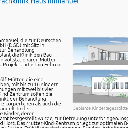
Fachklinik Haus Immanuel
Immanuel, die zur Deutschen
H (DGD) mit Sitz in
g zur Behandlung
plant die Klinik den Bau
n vollstationären Mutter-
 Projektstart ist im Februar
ölf Mütter, die eine
ben, mit bis zu 16 Kindern
nungen mit zwei bis vier
ind-Zentrum sollen die
punkt der Behandlung
e körperlichen als auch die
Geplante Kindertagesstätt
andelt. In der
e Kinder, deren
t festgestellt wurde, zur Betreuung unterbringen. Insg
nd Hort. Das Mutter-Kind-Zentrum pflegt zur optimalen
 zu Ärzten, Frühfördereinrichtungen, Schulen, Arbeitgeb