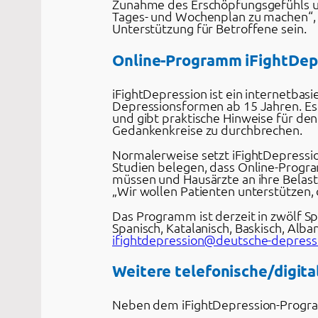
Zunahme des Erschöpfungsgefühls und 
Tages- und Wochenplan zu machen“, e
Unterstützung für Betroffene sein.
Online-Programm iFightDepr
iFightDepression ist ein internetba
Depressionsformen ab 15 Jahren. E
und gibt praktische Hinweise für den
Gedankenkreise zu durchbrechen.
Normalerweise setzt iFightDepressi
Studien belegen, dass Online-Progr
müssen und Hausärzte an ihre Belas
„Wir wollen Patienten unterstützen, d
Das Programm ist derzeit in zwölf Spr
Spanisch, Katalanisch, Baskisch, Alb
ifightdepression@deutsche-depressi
Weitere telefonische/digit
Neben dem iFightDepression-Program