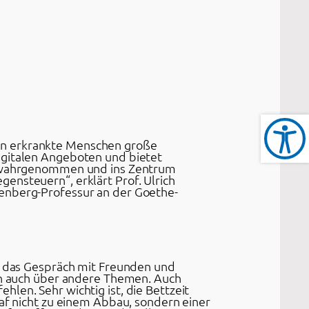
on erkrankte Menschen große
igitalen Angeboten und bietet
rt wahrgenommen und ins Zentrum
ensteuern“, erklärt Prof. Ulrich
kenberg-Professur an der Goethe-
nd das Gespräch mit Freunden und
ern auch über andere Themen. Auch
len. Sehr wichtig ist, die Bettzeit
laf nicht zu einem Abbau, sondern einer