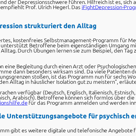
der Depressionsschwere führen. Hilfreich ist es, sich a
mpfiehlt Prof. Ulrich Hegerl. Das
iFightDepression-Pro
ession strukturiert den Alltag
siertes, kostenfreies Selbstmanagement-Programm für Me
s unterstützt Betroffene beim eigenständigen Umgang m
 Alltag. Durch Übungen lernen sie zum Beispiel, den Tag 
on eine Begleitung durch einen Arzt oder Psychologisch
amme dann besonders wirksam sind. Da viele Patienten d
tungsgrenzen stoßen, ist das Programm nun für sechs Wo
en Alltag in häuslicher Isolation gut zu meistern“, erläut
achen verfügbar (Deutsch, Englisch, Italienisch, Estnisch,
anisch, Arabisch). Betroffene können sich formlos über die
onshilfe.de
für das Programm anmelden und werden inne
ale Unterstützungsangebote für psychisch
m gibt es weitere digitale und telefonische Angebote f