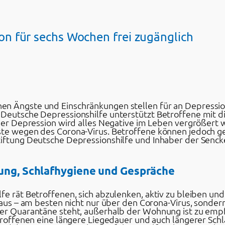
n für sechs Wochen frei zugänglich
en Ängste und Einschränkungen stellen für an Depressi
 Deutsche Depressionshilfe unterstützt Betroffene mit d
einer Depression wird alles Negative im Leben vergröße
ste wegen des Corona-Virus. Betroffene können jedoch geg
tiftung Deutsche Depressionshilfe und Inhaber der Senc
gung, Schlafhygiene und Gespräche
lfe rät Betroffenen, sich abzulenken, aktiv zu bleiben u
ch aus – am besten nicht nur über den Corona-Virus, sond
er Quarantäne steht, außerhalb der Wohnung ist zu empfeh
etroffenen eine längere Liegedauer und auch längerer Sch