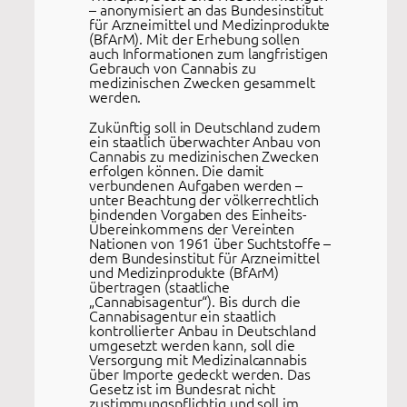
– anonymisiert an das Bundesinstitut
für Arzneimittel und Medizinprodukte
(BfArM). Mit der Erhebung sollen
auch Informationen zum langfristigen
Gebrauch von Cannabis zu
medizinischen Zwecken gesammelt
werden.
Zukünftig soll in Deutschland zudem
ein staatlich überwachter Anbau von
Cannabis zu medizinischen Zwecken
erfolgen können. Die damit
verbundenen Aufgaben werden –
unter Beachtung der völkerrechtlich
bindenden Vorgaben des Einheits-
Übereinkommens der Vereinten
Nationen von 1961 über Suchtstoffe –
dem Bundesinstitut für Arzneimittel
und Medizinprodukte (BfArM)
übertragen (staatliche
„Cannabisagentur“). Bis durch die
Cannabisagentur ein staatlich
kontrollierter Anbau in Deutschland
umgesetzt werden kann, soll die
Versorgung mit Medizinalcannabis
über Importe gedeckt werden. Das
Gesetz ist im Bundesrat nicht
zustimmungspflichtig und soll im