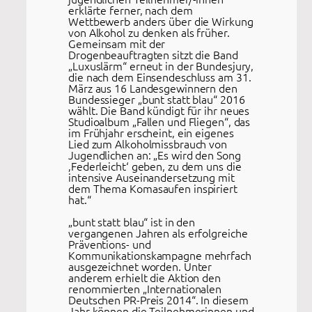
erklärte ferner, nach dem
Wettbewerb anders über die Wirkung
von Alkohol zu denken als früher.
Gemeinsam mit der
Drogenbeauftragten sitzt die Band
„Luxuslärm“ erneut in der Bundesjury,
die nach dem Einsendeschluss am 31.
März aus 16 Landesgewinnern den
Bundessieger „bunt statt blau“ 2016
wählt. Die Band kündigt für ihr neues
Studioalbum „Fallen und Fliegen“, das
im Frühjahr erscheint, ein eigenes
Lied zum Alkoholmissbrauch von
Jugendlichen an: „Es wird den Song
‚Federleicht‘ geben, zu dem uns die
intensive Auseinandersetzung mit
dem Thema Komasaufen inspiriert
hat.“
„bunt statt blau“ ist in den
vergangenen Jahren als erfolgreiche
Präventions- und
Kommunikationskampagne mehrfach
ausgezeichnet worden. Unter
anderem erhielt die Aktion den
renommierten „Internationalen
Deutschen PR-Preis 2014“. In diesem
Jahr können die Teilnehmerinnen und