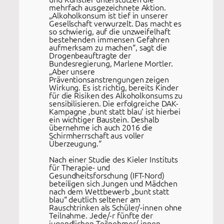
mehrfach ausgezeichnete Aktion.
„Alkoholkonsum ist tief in unserer
Gesellschaft verwurzelt. Das macht es
so schwierig, auf die unzweifelhaft
bestehenden immensen Gefahren
aufmerksam zu machen“, sagt die
Drogenbeauftragte der
Bundesregierung, Marlene Mortler.
„Aber unsere
Präventionsanstrengungen zeigen
Wirkung. Es ist richtig, bereits Kinder
für die Risiken des Alkoholkonsums zu
sensibilisieren. Die erfolgreiche DAK-
Kampagne ‚bunt statt blau‘ ist hierbei
ein wichtiger Baustein. Deshalb
übernehme ich auch 2016 die
Schirmherrschaft aus voller
Überzeugung.“
Nach einer Studie des Kieler Instituts
für Therapie- und
Gesundheitsforschung (IFT-Nord)
beteiligen sich Jungen und Mädchen
nach dem Wettbewerb „bunt statt
blau“ deutlich seltener am
Rauschtrinken als Schüler/-innen ohne
Teilnahme. Jede/-r fünfte der
jugendlichen Teilnehmer/-innen