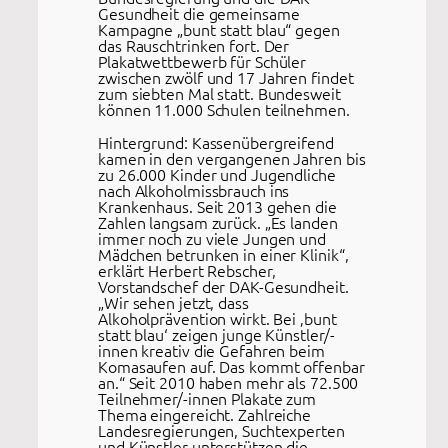
Gesundheit die gemeinsame
Kampagne „bunt statt blau“ gegen
das Rauschtrinken fort. Der
Plakatwettbewerb für Schüler
zwischen zwölf und 17 Jahren findet
zum siebten Mal statt. Bundesweit
können 11.000 Schulen teilnehmen.
Hintergrund: Kassenübergreifend
kamen in den vergangenen Jahren bis
zu 26.000 Kinder und Jugendliche
nach Alkoholmissbrauch ins
Krankenhaus. Seit 2013 gehen die
Zahlen langsam zurück. „Es landen
immer noch zu viele Jungen und
Mädchen betrunken in einer Klinik“,
erklärt Herbert Rebscher,
Vorstandschef der DAK-Gesundheit.
„Wir sehen jetzt, dass
Alkoholprävention wirkt. Bei ‚bunt
statt blau‘ zeigen junge Künstler/-
innen kreativ die Gefahren beim
Komasaufen auf. Das kommt offenbar
an.“ Seit 2010 haben mehr als 72.500
Teilnehmer/-innen Plakate zum
Thema eingereicht. Zahlreiche
Landesregierungen, Suchtexperten
und Künstler unterstützen die