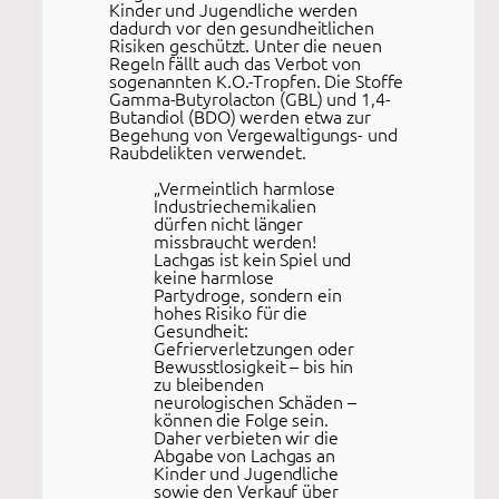
Kinder und Jugendliche werden
dadurch vor den gesundheitlichen
Risiken geschützt. Unter die neuen
Regeln fällt auch das Verbot von
sogenannten K.O.-Tropfen. Die Stoffe
Gamma-Butyrolacton (GBL) und 1,4-
Butandiol (BDO) werden etwa zur
Begehung von Vergewaltigungs- und
Raubdelikten verwendet.
„Vermeintlich harmlose
Industriechemikalien
dürfen nicht länger
missbraucht werden!
Lachgas ist kein Spiel und
keine harmlose
Partydroge, sondern ein
hohes Risiko für die
Gesundheit:
Gefrierverletzungen oder
Bewusstlosigkeit – bis hin
zu bleibenden
neurologischen Schäden –
können die Folge sein.
Daher verbieten wir die
Abgabe von Lachgas an
Kinder und Jugendliche
sowie den Verkauf über