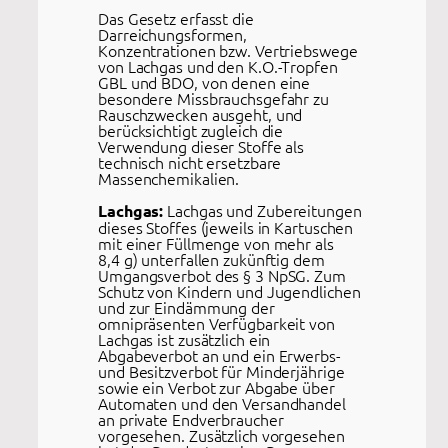
Das Gesetz erfasst die
Darreichungsformen,
Konzentrationen bzw. Vertriebswege
von Lachgas und den K.O.-Tropfen
GBL und BDO, von denen eine
besondere Missbrauchsgefahr zu
Rauschzwecken ausgeht, und
berücksichtigt zugleich die
Verwendung dieser Stoffe als
technisch nicht ersetzbare
Massenchemikalien.
Lachgas und Zubereitungen
Lachgas:
dieses Stoffes (jeweils in Kartuschen
mit einer Füllmenge von mehr als
8,4 g) unterfallen zukünftig dem
Umgangsverbot des § 3 NpSG. Zum
Schutz von Kindern und Jugendlichen
und zur Eindämmung der
omnipräsenten Verfügbarkeit von
Lachgas ist zusätzlich ein
Abgabeverbot an und ein Erwerbs-
und Besitzverbot für Minderjährige
sowie ein Verbot zur Abgabe über
Automaten und den Versandhandel
an private Endverbraucher
vorgesehen. Zusätzlich vorgesehen