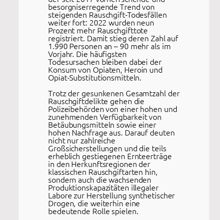
besorgniserregende Trend von
steigenden Rauschgift-Todesfällen
weiter fort: 2022 wurden neun
Prozent mehr Rauschgifttote
registriert. Damit stieg deren Zahl auf
1.990 Personen an – 90 mehr als im
Vorjahr. Die häufigsten
Todesursachen bleiben dabei der
Konsum von Opiaten, Heroin und
Opiat-Substitutionsmitteln.
Trotz der gesunkenen Gesamtzahl der
Rauschgiftdelikte gehen die
Polizeibehörden von einer hohen und
zunehmenden Verfügbarkeit von
Betäubungsmitteln sowie einer
hohen Nachfrage aus. Darauf deuten
nicht nur zahlreiche
Großsicherstellungen und die teils
erheblich gestiegenen Ernteerträge
in den Herkunftsregionen der
klassischen Rauschgiftarten hin,
sondern auch die wachsenden
Produktionskapazitäten illegaler
Labore zur Herstellung synthetischer
Drogen, die weiterhin eine
bedeutende Rolle spielen.