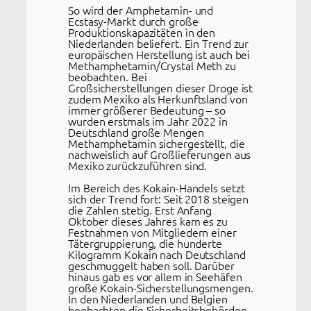
So wird der Amphetamin- und
Ecstasy-Markt durch große
Produktionskapazitäten in den
Niederlanden beliefert. Ein Trend zur
europäischen Herstellung ist auch bei
Methamphetamin/Crystal Meth zu
beobachten. Bei
Großsicherstellungen dieser Droge ist
zudem Mexiko als Herkunftsland von
immer größerer Bedeutung – so
wurden erstmals im Jahr 2022 in
Deutschland große Mengen
Methamphetamin sichergestellt, die
nachweislich auf Großlieferungen aus
Mexiko zurückzuführen sind.
Im Bereich des Kokain-Handels setzt
sich der Trend fort: Seit 2018 steigen
die Zahlen stetig. Erst Anfang
Oktober dieses Jahres kam es zu
Festnahmen von Mitgliedern einer
Tätergruppierung, die hunderte
Kilogramm Kokain nach Deutschland
geschmuggelt haben soll. Darüber
hinaus gab es vor allem in Seehäfen
große Kokain-Sicherstellungsmengen.
In den Niederlanden und Belgien
beobachten die Sicherheitsbehörden