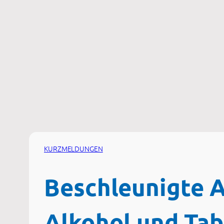
Zum
Inhalt
springen
KURZMELDUNGEN
Beschleunigte A
Alkohol und Ta