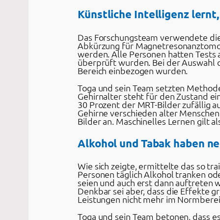
Künstliche Intelligenz lernt
Das Forschungsteam verwendete die 
Abkürzung für Magnetresonanztomogra
werden. Alle Personen hatten Tests a
überprüft wurden. Bei der Auswahl 
Bereich einbezogen wurden.
Toga und sein Team setzten Methoden 
Gehirnalter steht für den Zustand e
30 Prozent der MRT-Bilder zufällig au
Gehirne verschieden alter Menschen
Bilder an. Maschinelles Lernen gilt a
Alkohol und Tabak haben ne
Wie sich zeigte, ermittelte das so tr
Personen täglich Alkohol tranken ode
seien und auch erst dann auftreten w
Denkbar sei aber, dass die Effekte 
Leistungen nicht mehr im Normberei
Toga und sein Team betonen, dass es 