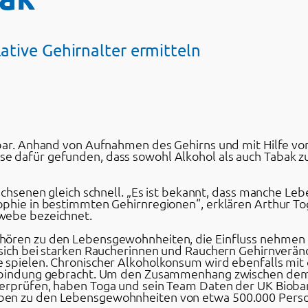
lative Gehirnalter ermitteln
bar. Anhand von Aufnahmen des Gehirns und mit Hilfe von 
 dafür gefunden, dass sowohl Alkohol als auch Tabak zu
rwachsenen gleich schnell. „Es ist bekannt, dass manche
ophie in bestimmten Gehirnregionen“, erklären Arthur Tog
webe bezeichnet.
hören zu den Lebensgewohnheiten, die Einfluss nehmen 
 sich bei starken Raucherinnen und Rauchern Gehirnverän
 spielen. Chronischer Alkoholkonsum wird ebenfalls mit 
Verbindung gebracht. Um den Zusammenhang zwischen de
berprüfen, haben Toga und sein Team Daten der UK Bioba
ben zu den Lebensgewohnheiten von etwa 500.000 Perso