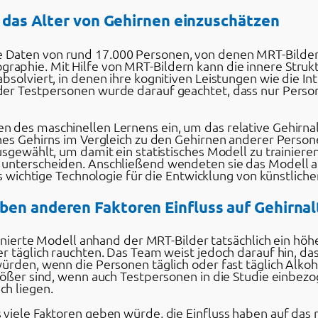
, das Alter von Gehirnen einzuschätzen
Daten von rund 17.000 Personen, von denen MRT-Bilder d
phie. Mit Hilfe von MRT-Bildern kann die innere Strukt
bsolviert, in denen ihre kognitiven Leistungen wie die In
der Testpersonen wurde darauf geachtet, dass nur Perso
des maschinellen Lernens ein, um das relative Gehirnalt
ines Gehirns im Vergleich zu den Gehirnen anderer Person
sgewählt, um damit ein statistisches Modell zu trainieren
 unterscheiden. Anschließend wendeten sie das Modell a
ls wichtige Technologie für die Entwicklung von künstlicher
ben anderen Faktoren Einfluss auf Gehirnal
ainierte Modell anhand der MRT-Bilder tatsächlich ein höh
r täglich rauchten. Das Team weist jedoch darauf hin, da
ürden, wenn die Personen täglich oder fast täglich Alkoho
größer sind, wenn auch Testpersonen in die Studie einbez
ch liegen.
viele Faktoren geben würde, die Einfluss haben auf das r