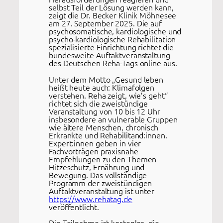
selbst Teil der Lösung werden kann,
zeigt die Dr. Becker Klinik Möhnesee
am 27. September 2025. Die auf
psychosomatische, kardiologische und
psycho-kardiologische Rehabilitation
spezialisierte Einrichtung richtet die
bundesweite Auftaktveranstaltung
des Deutschen Reha-Tags online aus.
Unter dem Motto „Gesund leben
heißt heute auch: Klimafolgen
verstehen. Reha zeigt, wie’s geht“
richtet sich die zweistündige
Veranstaltung von 10 bis 12 Uhr
insbesondere an vulnerable Gruppen
wie ältere Menschen, chronisch
Erkrankte und Rehabilitand:innen.
Expert:innen geben in vier
Fachvorträgen praxisnahe
Empfehlungen zu den Themen
Hitzeschutz, Ernährung und
Bewegung. Das vollständige
Programm der zweistündigen
Auftaktveranstaltung ist unter
https://www.rehatag.de
veröffentlicht.
Die Teilnahme ist kostenlos, die